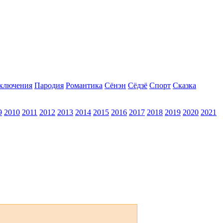
ключения
Пародия
Романтика
Сёнэн
Сёдзё
Спорт
Сказка
9
2010
2011
2012
2013
2014
2015
2016
2017
2018
2019
2020
2021