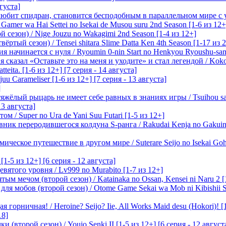
вгуста]
любит спидран, становится бесподобным в параллельном мире с
 Gamer wa Hai Settei no Isekai de Musou suru 2nd Season [1-6 из 12+
 сезон) / Nige Jouzu no Wakagimi 2nd Season [1-4 из 12+]
ртый сезон) / Tensei shitara Slime Datta Ken 4th Season [1-17 из 2
начинается с нуля / Ryoumin 0-nin Start no Henkyou Ryoushu-sama 
 сказал «Оставьте это на меня и уходите» и стал легендой / Koko wa
tteita. [1-6 из 12+] [7 серия - 14 августа]
 Carameliser [1-6 из 12+] [7 серия - 13 августа]
]
лый рыцарь не имеет себе равных в знаниях игры / Tsuihou saret
13 августа]
м / Super no Ura de Yani Suu Futari [1-5 из 12+]
ик переродившегося колдуна S-ранга / Rakudai Kenja no Gakuin 
ическое путешествие в другом мире / Suterare Seijo no Isekai Goh
-5 из 12+] [6 серия - 12 августа]
вятого уровня / Lv999 no Murabito [1-7 из 12+]
м мечом (второй сезон) / Katainaka no Ossan, Kensei ni Naru 2 [1-
я мобов (второй сезон) / Otome Game Sekai wa Mob ni Kibishii Sek
 горничная! / Heroine? Seijo? Iie, All Works Maid desu (Hokori)! [
18]
(второй сезон) / Youjo Senki II [1-5 из 12+] [6 серия - 12 август