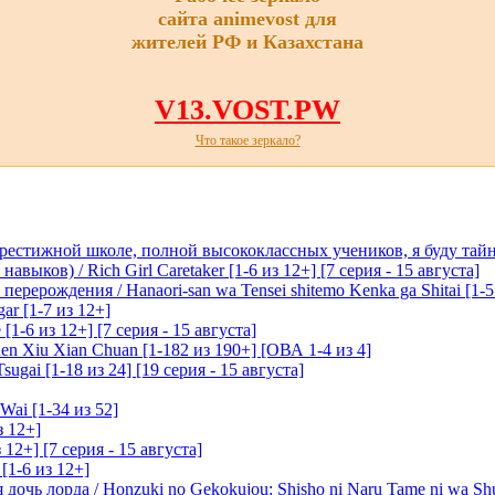
сайта animevost для
жителей РФ и Казахстана
V13.VOST.PW
Что такое зеркало?
престижной школе, полной высококлассных учеников, я буду тайн
ыков) / Rich Girl Caretaker [1-6 из 12+] [7 серия - 15 августа]
перерождения / Hanaori-san wa Tensei shitemo Kenka ga Shitai [1-5
ar [1-7 из 12+]
1-6 из 12+] [7 серия - 15 августа]
n Xiu Xian Chuan [1-182 из 190+] [ОВА 1-4 из 4]
ugai [1-18 из 24] [19 серия - 15 августа]
Wai [1-34 из 52]
з 12+]
 12+] [7 серия - 15 августа]
[1-6 из 12+]
очь лорда / Honzuki no Gekokujou: Shisho ni Naru Tame ni wa Sh