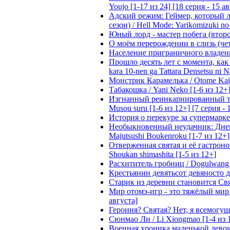
Youjo [1-17 из 24] [18 серия - 15 а
Адский режим: Геймер, который 
сезон) / Hell Mode: Yarikomizuki no
Юный лорд - мастер побега (второй
О моём перерождении в слизь (четвё
Население приграничного владения 
Прошло десять лет с момента, как я
kara 10-nen ga Tattara Densetsu ni Na
Монстрик Карамелька / Otome Kaijuu
Табакошка / Yani Neko [1-6 из 12+
Изгнанный реинкарнированный тяжё
Musou suru [1-6 из 12+] [7 серия - 
История о перекуре за супермаркето
Необыкновенный неудачник: Дневн
Majutsushi Boukenroku [1-7 из 12+]
Отверженная святая и её гастроном
Shoukan shimashita [1-5 из 12+]
Расхититель гробниц / Dogulwang [1
Крестьянин девятьсот девяносто де
Старик из деревни становится Святы
Мир отомэ-игр - это тяжёлый мир дл
августа]
Героиня? Святая? Нет, я всемогущая
Сюнмао Ли / Li Xiongmao [1-4 из 
Военная хроника маленькой девочки 