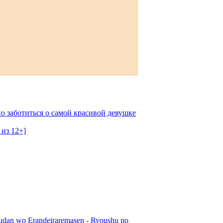
о заботиться о самой красивой девушке
 из 12+]
udan wo Erandeiraremasen - Ryoushu no