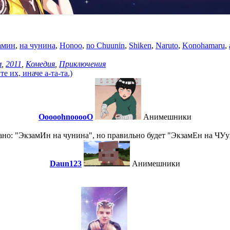
амин
,
на чунина
,
Honoo
,
no Chuunin
,
Shiken
,
Naruto
,
Konohamaru
,
м
,
2011
,
Комедия
,
Приключения
 их, иначе а-та-та.)
OoooohnooooO
Анимешники
сано: "ЭкзамИн на чунина", но правильно будет "ЭкзамЕн на ЧУ
Daun123
Анимешники