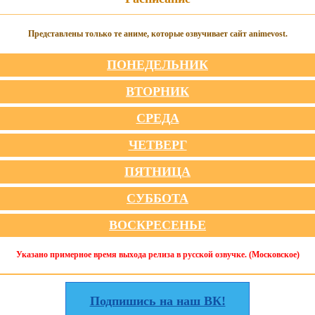
Представлены только те аниме, которые озвучивает сайт animevost.
ПОНЕДЕЛЬНИК
ВТОРНИК
СРЕДА
ЧЕТВЕРГ
ПЯТНИЦА
СУББОТА
ВОСКРЕСЕНЬЕ
Указано примерное время выхода релиза в русской озвучке. (Московское)
Подпишись на наш ВК!