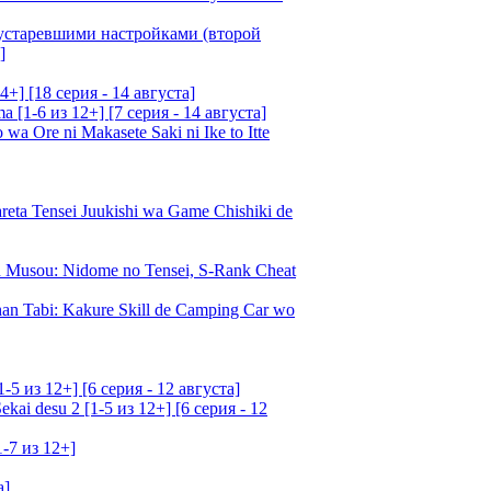
 устаревшими настройками (второй
]
4+] [18 серия - 14 августа]
[1-6 из 12+] [7 серия - 14 августа]
 Ore ni Makasete Saki ni Ike to Itte
a Tensei Juukishi wa Game Chishiki de
Musou: Nidome no Tensei, S-Rank Cheat
an Tabi: Kakure Skill de Camping Car wo
5 из 12+] [6 серия - 12 августа]
ai desu 2 [1-5 из 12+] [6 серия - 12
1-7 из 12+]
а]