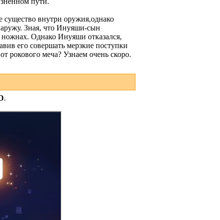
изненном пути.
е существо внутри оружия,однако
наружу. Зная, что Инуяши-сын
в ножнах. Однако Инуяши отказался,
тавив его совершать мерзкие поступки
от рокового меча? Узнаем очень скоро.
D
.