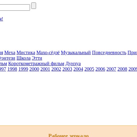
я!
ия
Меха
Мистика
Махо-сёдзё
Музыкальный
Повседневность
При
Фэнтези
Школа
Этти
льм
Короткометражный фильм
Дунхуа
997
1998
1999
2000
2001
2002
2003
2004
2005
2006
2007
2008
200
Рабочее зеркало