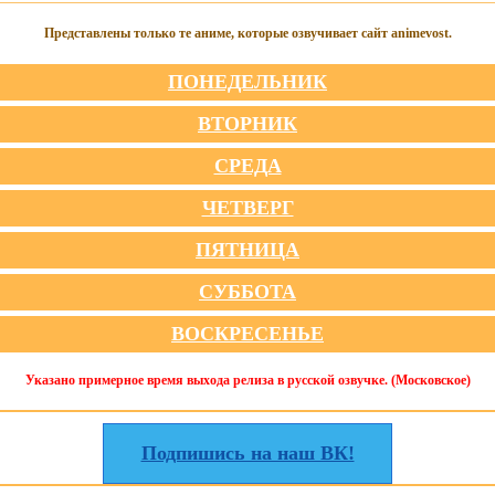
Представлены только те аниме, которые озвучивает сайт animevost.
ПОНЕДЕЛЬНИК
ВТОРНИК
СРЕДА
ЧЕТВЕРГ
ПЯТНИЦА
СУББОТА
ВОСКРЕСЕНЬЕ
Указано примерное время выхода релиза в русской озвучке. (Московское)
Подпишись на наш ВК!