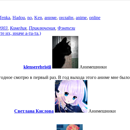
Tenka
,
Hadou
,
no
,
Ken
,
аниме
,
онлайн
,
anime
,
online
2003
,
Комедия
,
Приключения
,
Фэнтези
 их, иначе а-та-та.)
klenserebristii
Анимешники
одное смотрю в первый раз. В год выхода этого аниме мне было 
Светлана Кислова
Анимешники