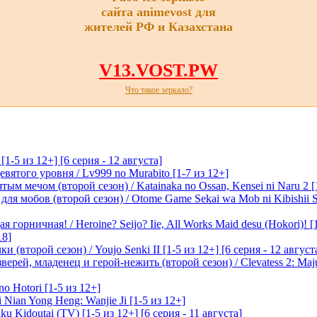
сайта animevost для
жителей РФ и Казахстана
V13.VOST.PW
Что такое зеркало?
-5 из 12+] [6 серия - 12 августа]
вятого уровня / Lv999 no Murabito [1-7 из 12+]
м мечом (второй сезон) / Katainaka no Ossan, Kensei ni Naru 2 [1-
я мобов (второй сезон) / Otome Game Sekai wa Mob ni Kibishii Sek
 горничная! / Heroine? Seijo? Iie, All Works Maid desu (Hokori)! [
18]
(второй сезон) / Youjo Senki II [1-5 из 12+] [6 серия - 12 август
ерей, младенец и герой-нежить (второй сезон) / Clevatess 2: Maju
o Hotori [1-5 из 12+]
 Nian Yong Heng: Wanjie Ji [1-5 из 12+]
u Kidoutai (TV) [1-5 из 12+] [6 серия - 11 августа]