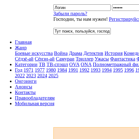
Забыли пароль?
Господин, ты нам нужен!
Регистрируйс
Главная
Жанр
Боевые искусства
Война
Драма
Детектив
История
Комед
Сёдзё-ай
Сёнэн-ай
Самураи
Триллер
Ужасы
Фантастика
Категории
ТВ
ТВ-спэшл
OVA
ONA
Полнометражный фи
Год
1971
1977
1980
1984
1991
1992
1993
1994
1995
1996
1
2022
2023
2024
2025
Онгоинги
Анонсы
Контакты
Правообладателям
Мобильная версия