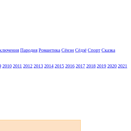
ключения
Пародия
Романтика
Сёнэн
Сёдзё
Спорт
Сказка
9
2010
2011
2012
2013
2014
2015
2016
2017
2018
2019
2020
2021