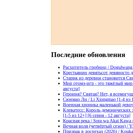
Последние обновления
Расхититель гробниц / Dogulwang [1
Крестьянин девятьсот девяносто де
Старик из деревни становится Святы
Мир отомэ-игр - это тяжёлый мир дл
августа]
Героиня? Святая? Нет, я всемогущая
Сюнмао Ли / Li Xiongmao [1-4 из 
Военная хроника маленькой девочки 
Клеватесс: Король демонических зв
[1-5 из 12+] [6 серия - 12 августа]
Красная река / Sora wa Akai Kawa n
Вечная воля (четвёртый сезон) / Yi
Призрак в доспехах (2026) / Koukak