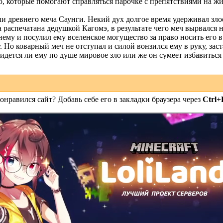
, которые помогают справляться парочке с препятствиями на ж
и древнего меча Саунги. Некий дух долгое время удерживал зло
 распечатана дедушкой Кагомэ, в результате чего меч вырвался 
ему и посулил ему вселенское могущество за право носить его 
 Но коварный меч не отступал и силой вонзился ему в руку, зас
идется ли ему по душе мировое зло или же он сумеет избавиться 
онравился сайт? Добавь себе его в закладки браузера через
Ctrl+