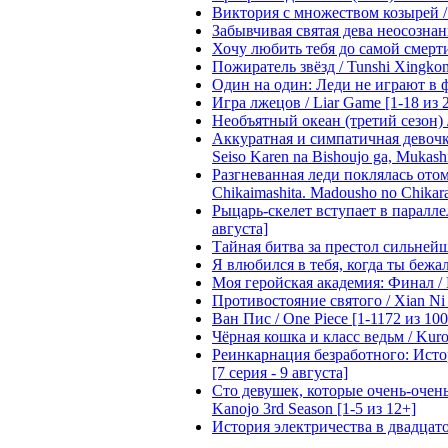
Виктория с множеством козырей / T
Забывчивая святая дева неосознанн
Хочу любить тебя до самой смерти 
Пожиратель звёзд / Tunshi Xingkon
Один на один: Леди не играют в фа
Игра лжецов / Liar Game [1-18 из 
Необъятный океан (третий сезон) / 
Аккуратная и симпатичная девочка
Seiso Karen na Bishoujo ga, Mukash
Разгневанная леди поклялась отом
Chikaimashita. Madousho no Chikara
Рыцарь-скелет вступает в параллель
августа]
Тайная битва за престол сильнейшег
Я влюбился в тебя, когда ты бежала
Моя геройская академия: Финал / B
Противостояние святого / Xian Ni 
Ван Пис / One Piece [1-1172 из 100
Чёрная кошка и класс ведьм / Kuron
Реинкарнация безработного: Истори
[7 серия - 9 августа]
Сто девушек, которые очень-очень-
Kanojo 3rd Season [1-5 из 12+]
История электричества в двадцатом