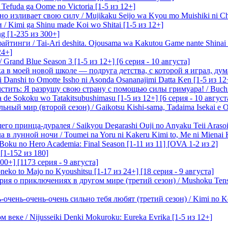
efuda ga Oome no Victoria [1-5 из 12+]
о изливает свою силу / Mujikaku Seijo wa Kyou mo Muishiki ni Chi
/ Kimi ga Shinu made Koi wo Shitai [1-5 из 12+]
g [1-235 из 300+]
йтинги / Tai-Ari deshita. Ojousama wa Kakutou Game nante Shinai 
24+]
Grand Blue Season 3 [1-5 из 12+] [6 серия - 10 августа]
 в моей новой школе — подруга детства, с которой я играл, думая
i Danshi to Omotte Issho ni Asonda Osananajimi Datta Ken [1-5 из 12
стить: Я разрушу свою страну с помощью силы гримуара! / Buchi
 de Sokoku wo Tatakitsubushimasu [1-5 из 12+] [6 серия - 10 август
ный мир (второй сезон) / Gaikotsu Kishi-sama, Tadaima Isekai e Od
о принца-дуралея / Saikyou Degarashi Ouji no Anyaku Teii Arasoi [
 в лунной ночи / Toumei na Yoru ni Kakeru Kimi to, Me ni Mienai K
oku no Hero Academia: Final Season [1-11 из 11] [OVA 1-2 из 2]
[1-152 из 180]
00+] [1173 серия - 9 августа]
eko to Majo no Kyoushitsu [1-17 из 24+] [18 серия - 9 августа]
я о приключениях в другом мире (третий сезон) / Mushoku Tensei 3
очень-очень-очень сильно тебя любят (третий сезон) / Kimi no Kot
 веке / Nijusseiki Denki Mokuroku: Eureka Evrika [1-5 из 12+]