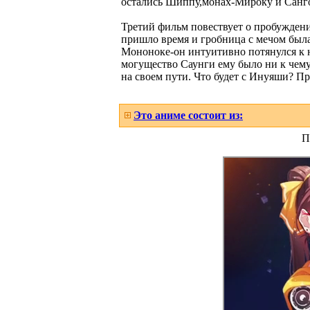
остались Шиппу,монах-Мироку и Санго
Третий фильм повествует о пробуждени
пришло время и гробница с мечом была
Мононоке-он интуитивно потянулся к н
могущество Саунги ему было ни к чему.
на своем пути. Что будет с Инуяши? Пр
Это аниме состоит из:
П