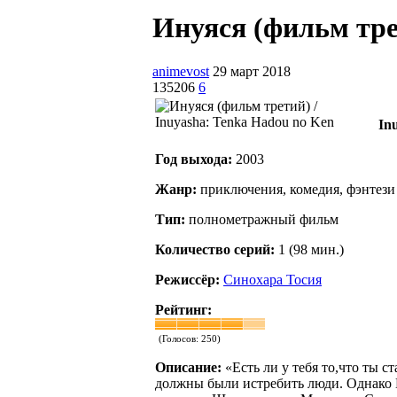
Инуяся (фильм трет
animevost
29 март 2018
135206
6
In
Год выхода:
2003
Жанр:
приключения, комедия, фэнтези
Тип:
полнометражный фильм
Количество серий:
1 (98 мин.)
Режиссёр:
Синохара Тосия
Рейтинг:
(Голосов:
250
)
Описание:
«Есть ли у тебя то,что ты 
должны были истребить люди. Однако 