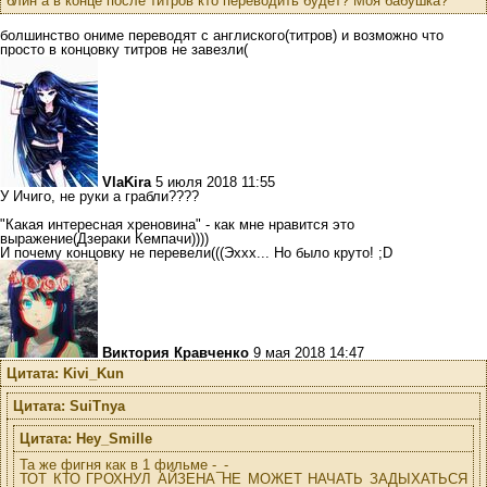
блин а в конце после титров кто переводить будет? Моя бабушка?
болшинство ониме переводят с англиского(титров) и возможно что
просто в концовку титров не завезли(
VlaKira
5 июля 2018 11:55
У Ичиго, не руки а грабли????
"Какая интересная хреновина" - как мне нравится это
выражение(Дзераки Кемпачи))))
И почему концовку не перевели(((Эххх... Но было круто! ;D
Виктория Кравченко
9 мая 2018 14:47
Цитата: Kivi_Kun
Цитата: SuiTnya
Цитата: Hey_Smille
Та же фигня как в 1 фильме -_-
ТОТ КТО ГРОХНУЛ АЙЗЕНА НЕ МОЖЕТ НАЧАТЬ ЗАДЫХАТЬСЯ