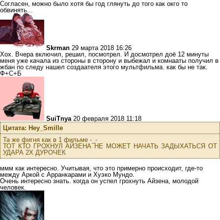
Согласен, можно было хотя бы год глянуть до того как окго то
обвинять...
Skrman
29 марта 2018 16:26
Хох. Вчера включил, решил, посмотрел. И досмотрел доё 12 минуты
меня уже качала из стороны в сторону и выбежал и комнааты получил в
жбан по следу нашел создаателя этого мультфильма. как бы не так.
Ф+С+Б
SuiTnya
20 февраля 2018 11:18
Цитата: Hey_Smille
Та же фигня как в 1 фильме -_-
ТОТ КТО ГРОХНУЛ АЙЗЕНА НЕ МОЖЕТ НАЧАТЬ ЗАДЫХАТЬСЯ ОТ
УДАРА 2Х ДУРОЧЕК
ммм как интересно. Учитывая, что это примерно происходит, где-то
между Аркой с Арранкарами и Хуэко Мундо.
Очень интересно знать. когда он успел грохнуть Айзена, молодой
человек.