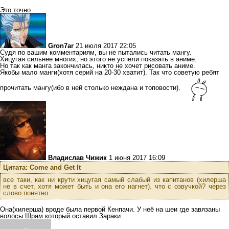
Это точно
Gron7ar
21 июля 2017 22:05
Судя по вашим комментариям, вы не пытались читать мангу.
Хицугая сильнее многих, но этого не успели показать в аниме.
Но так как манга закончилась, никто не хочет рисовать аниме.
Якобы мало манги(хотя серий на 20-30 хватит). Так что советую ребят
прочитать мангу(ибо в ней столько неждана и топовости).
Владислав Чижик
1 июня 2017 16:09
Цитата: Come and Get It
все таки, как ни крути хицугая самый слабый из капитанов (хилерша
не в счет, хотя может быть и она его нагнет). что с озвучкой? через
слово понятно
Она(хилерша) вроде была первой Кенпачи. У неё на шеи где завязаны
волосы Шрам который оставил Зараки.