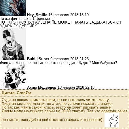
Hey_Smille
16 февраля 2018 15:19
Та же фигня как в 1 фильме -_-
ТОТ КТО ГРОХНУЛ АЙЗЕНА НЕ МОЖЕТ НАЧАТЬ ЗАДЫХАТЬСЯ ОТ
УДАРА 2Х ДУРОЧЕК
BublikSuper
9 февраля 2018 21:26
блин а в конце после титров кто переводить будет? Моя бабушка?
Аким Медведев
13 января 2018 22:18
Цитата: Gron7ar
Судя по вашим комментариям, вы не пытались читать мангу.
Хицугая сильнее многих, но этого не успели показать в аниме.
Но так как манга закончилась, никто не хочет рисовать аниме.
Якобы мало манги(хотя серий на 20-30 хватит). Так что советую ребят
прочитать мангу(ибо в ней столько неждана и топовости).