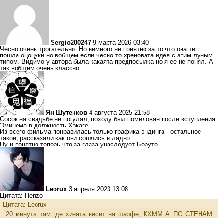
Sergio200247
9 марта 2026 03:40
Чесно очень трогательно. Но немного не понятно за то что она тип
пошла оцоцуки но вобщем если чесно то хреновата идея с этим луным
типом. Видимо у автора была какаята предпосылка но я ее не понял. А
так вобщем очень классно
Ян Шутенков
4 августа 2025 21:58
Сосок на свадьбе не погулял, походу был помилован после вступления
Эминема в должность Хокаге.
Из всего фильма понравилась только графика эндинга - остальное
такое, рассказали как они сошлись и ладно.
Ну и понятно теперь что-за глаза унаследует Боруто.
Leorux
3 апреля 2023 13:08
Цитата: Henzo
Цитата: Leorux
20 минута там где хината весит на шарфе, КХММ А ПО СТЕНАМ