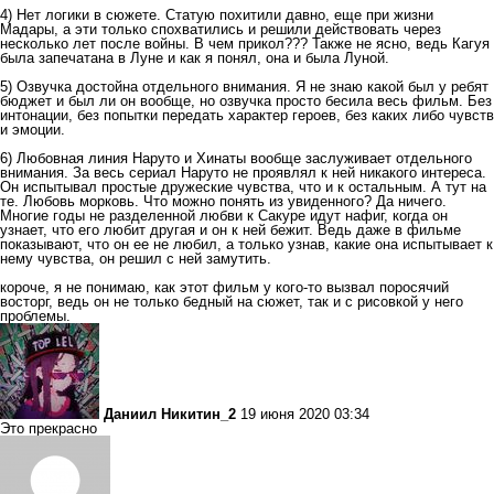
4) Нет логики в сюжете. Статую похитили давно, еще при жизни
Мадары, а эти только спохватились и решили действовать через
несколько лет после войны. В чем прикол??? Также не ясно, ведь Кагуя
была запечатана в Луне и как я понял, она и была Луной.
5) Озвучка достойна отдельного внимания. Я не знаю какой был у ребят
бюджет и был ли он вообще, но озвучка просто бесила весь фильм. Без
интонации, без попытки передать характер героев, без каких либо чувств
и эмоции.
6) Любовная линия Наруто и Хинаты вообще заслуживает отдельного
внимания. За весь сериал Наруто не проявлял к ней никакого интереса.
Он испытывал простые дружеские чувства, что и к остальным. А тут на
те. Любовь морковь. Что можно понять из увиденного? Да ничего.
Многие годы не разделенной любви к Сакуре идут нафиг, когда он
узнает, что его любит другая и он к ней бежит. Ведь даже в фильме
показывают, что он ее не любил, а только узнав, какие она испытывает к
нему чувства, он решил с ней замутить.
короче, я не понимаю, как этот фильм у кого-то вызвал поросячий
восторг, ведь он не только бедный на сюжет, так и с рисовкой у него
проблемы.
Даниил Никитин_2
19 июня 2020 03:34
Это прекрасно