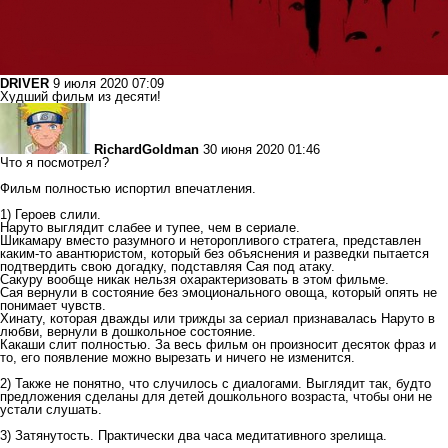
DRIVER
9 июля 2020 07:09
Худший фильм из десяти!
RichardGoldman
30 июня 2020 01:46
Что я посмотрел?
Фильм полностью испортил впечатления.
1) Героев слили.
Наруто выглядит слабее и тупее, чем в сериале.
Шикамару вместо разумного и неторопливого стратега, представлен
каким-то авантюристом, который без объяснения и разведки пытается
подтвердить свою догадку, подставляя Сая под атаку.
Сакуру вообще никак нельзя охарактеризовать в этом фильме.
Сая вернули в состояние без эмоционального овоща, который опять не
понимает чувств.
Хинату, которая дважды или трижды за сериал признавалась Наруто в
любви, вернули в дошкольное состояние.
Какаши слит полностью. За весь фильм он произносит десяток фраз и
то, его появление можно вырезать и ничего не изменится.
2) Также не понятно, что случилось с диалогами. Выглядит так, будто
предложения сделаны для детей дошкольного возраста, чтобы они не
устали слушать.
3) Затянутость. Практически два часа медитативного зрелища.