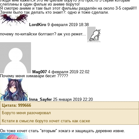
Люди мне кажется это не фильм боруто это просто 5 серий которые
слеплины в один фильм из аниме боруто!
Я смотрю аниме и там был этот фильмы разделён на около 3-5 серий!!!
Зачем было так делать кто знает?: одно и тоже сделали.
LordKiro
9 февраля 2019 18:38
почему по-китайски болтают? аж ухо режет...
Mag007
4 февраля 2019 22:02
Почему меня химавари бесит ?????
Inna_Sayfer
25 января 2019 22:20
Цитата: 999666
Боруто меня разочировал
Кстати в смысле боруто хочет стать как саске
Он тоже хочет стать "вторым" хокагэ и защищать деревню извне.