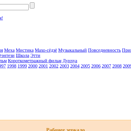
я!
ия
Меха
Мистика
Махо-сёдзё
Музыкальный
Повседневность
При
Фэнтези
Школа
Этти
льм
Короткометражный фильм
Дунхуа
997
1998
1999
2000
2001
2002
2003
2004
2005
2006
2007
2008
200
Рабочее зеркало