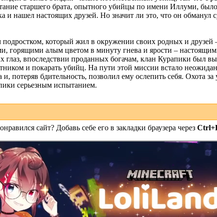
тание старшего брата, опытного убийцы по имени Иллуми, было 
а и нашел настоящих друзей. Но значит ли это, что он обманул с
подростком, который жил в окружении своих родных и друзей –
ми, горящими алым цветом в минуту гнева и ярости – настоящи
х глаз, впоследствии проданных богачам, клан Курапики был в
хотником и покарать убийц. На пути этой миссии встало неожида
га и, потеряв бдительность, позволил ему ослепить себя. Охота з
апики серьезным испытанием.
онравился сайт? Добавь себе его в закладки браузера через
Ctrl+