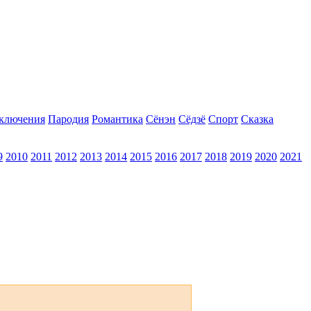
ключения
Пародия
Романтика
Сёнэн
Сёдзё
Спорт
Сказка
9
2010
2011
2012
2013
2014
2015
2016
2017
2018
2019
2020
2021