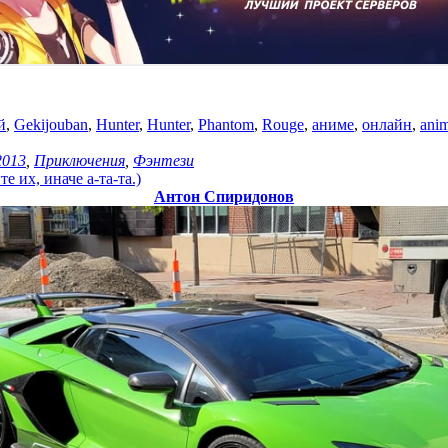
й
,
Gekijouban
,
Hunter
,
Hunter
,
Phantom
,
Rouge
,
аниме
,
онлайн
,
ani
2013
,
Приключения
,
Фэнтези
 их, иначе а-та-та.)
Антон Спиридонов