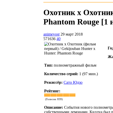
Охотник х Охотник
Phantom Rouge [1 и
animevost
29 март 2018
571636
40
Го
Жа
Тип:
полнометражный фильм
Количество серий:
1 (97 мин.)
Режиссёр:
Сато Юдзо
Рейтинг:
(Голосов:
839
)
Описание:
События нового полнометра
собственными демонами. Киллуа был ро