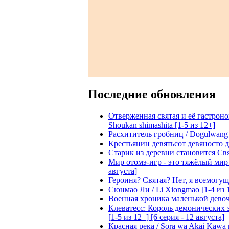
Последние обновления
Отверженная святая и её гастроном
Shoukan shimashita [1-5 из 12+]
Расхититель гробниц / Dogulwang [1
Крестьянин девятьсот девяносто де
Старик из деревни становится Святы
Мир отомэ-игр - это тяжёлый мир дл
августа]
Героиня? Святая? Нет, я всемогущая
Сюнмао Ли / Li Xiongmao [1-4 из 
Военная хроника маленькой девочки 
Клеватесс: Король демонических зв
[1-5 из 12+] [6 серия - 12 августа]
Красная река / Sora wa Akai Kawa n