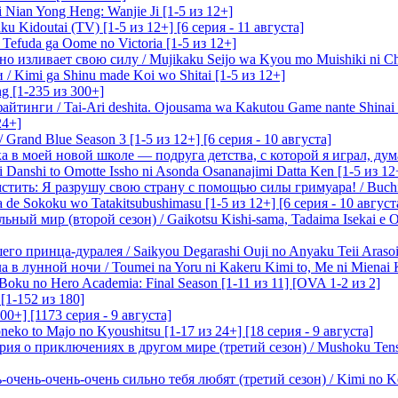
 Nian Yong Heng: Wanjie Ji [1-5 из 12+]
u Kidoutai (TV) [1-5 из 12+] [6 серия - 11 августа]
efuda ga Oome no Victoria [1-5 из 12+]
о изливает свою силу / Mujikaku Seijo wa Kyou mo Muishiki ni Chi
/ Kimi ga Shinu made Koi wo Shitai [1-5 из 12+]
g [1-235 из 300+]
йтинги / Tai-Ari deshita. Ojousama wa Kakutou Game nante Shinai 
24+]
Grand Blue Season 3 [1-5 из 12+] [6 серия - 10 августа]
 в моей новой школе — подруга детства, с которой я играл, думая
i Danshi to Omotte Issho ni Asonda Osananajimi Datta Ken [1-5 из 12
стить: Я разрушу свою страну с помощью силы гримуара! / Buchi
 de Sokoku wo Tatakitsubushimasu [1-5 из 12+] [6 серия - 10 август
ный мир (второй сезон) / Gaikotsu Kishi-sama, Tadaima Isekai e Od
о принца-дуралея / Saikyou Degarashi Ouji no Anyaku Teii Arasoi [
 в лунной ночи / Toumei na Yoru ni Kakeru Kimi to, Me ni Mienai K
oku no Hero Academia: Final Season [1-11 из 11] [OVA 1-2 из 2]
[1-152 из 180]
00+] [1173 серия - 9 августа]
eko to Majo no Kyoushitsu [1-17 из 24+] [18 серия - 9 августа]
я о приключениях в другом мире (третий сезон) / Mushoku Tensei 3
очень-очень-очень сильно тебя любят (третий сезон) / Kimi no Kot