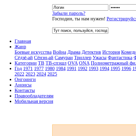
Забыли пароль?
Господин, ты нам нужен!
Регистрируйс
Главная
Жанр
Боевые искусства
Война
Драма
Детектив
История
Комед
Сёдзё-ай
Сёнэн-ай
Самураи
Триллер
Ужасы
Фантастика
Категории
ТВ
ТВ-спэшл
OVA
ONA
Полнометражный фи
Год
1971
1977
1980
1984
1991
1992
1993
1994
1995
1996
1
2022
2023
2024
2025
Онгоинги
Анонсы
Контакты
Правообладателям
Мобильная версия