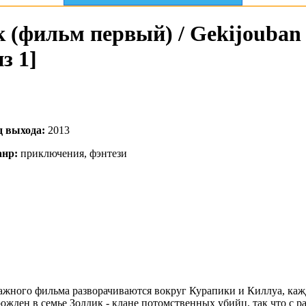
 (фильм первый) / Gekijouban 
з 1]
д выхода:
2013
нр:
приключения, фэнтези
жного фильма разворачиваются вокруг Курапики и Киллуа, кажд
жден в семье Золдик - клане потомственных убийц, так что с р