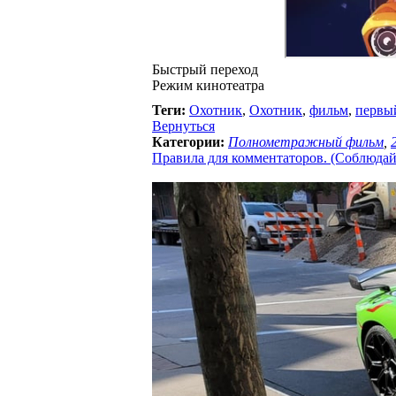
Быстрый переход
Режим кинотеатра
Теги:
Охотник
,
Охотник
,
фильм
,
первы
Вернуться
Категории:
Полнометражный фильм
,
Правила для комментаторов. (Соблюдайте