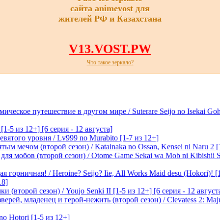
сайта animevost для
жителей РФ и Казахстана
V13.VOST.PW
Что такое зеркало?
ическое путешествие в другом мире / Suterare Seijo no Isekai Goh
-5 из 12+] [6 серия - 12 августа]
вятого уровня / Lv999 no Murabito [1-7 из 12+]
м мечом (второй сезон) / Katainaka no Ossan, Kensei ni Naru 2 [1-
я мобов (второй сезон) / Otome Game Sekai wa Mob ni Kibishii Sek
 горничная! / Heroine? Seijo? Iie, All Works Maid desu (Hokori)! [
18]
(второй сезон) / Youjo Senki II [1-5 из 12+] [6 серия - 12 август
ерей, младенец и герой-нежить (второй сезон) / Clevatess 2: Maju
o Hotori [1-5 из 12+]