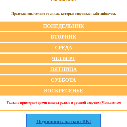
Представлены только те аниме, которые озвучивает сайт animevost.
ПОНЕДЕЛЬНИК
ВТОРНИК
СРЕДА
ЧЕТВЕРГ
ПЯТНИЦА
СУББОТА
ВОСКРЕСЕНЬЕ
Указано примерное время выхода релиза в русской озвучке. (Московское)
Подпишись на наш ВК!