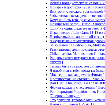
Вечная воля (четвёртый сезон) / Yi
Призрак в доспехах (2026) / Koukak
Виктория с множеством козырей / T
Забывчивая святая дева неосознанн
Хочу любить тебя до самой смерти 
Пожиратель звёзд / Tunshi Xingkon
Один на один: Леди не играют в фа
Игра лжецов / Liar Game [1-18 из 
Необъятный океан (третий сезон) / 
Аккуратная и симпатичная девочка
Seiso Karen na Bishoujo ga, Mukash
Разгневанная леди поклялась отом
Chikaimashita. Madousho no Chikara
Рыцарь-скелет вступает в параллель
августа]
Тайная битва за престол сильнейшег
Я влюбился в тебя, когда ты бежала
Моя геройская академия: Финал / B
Противостояние святого / Xian Ni 
Ван Пис / One Piece [1-1172 из 100
Чёрная кошка и класс ведьм / Kuron
Реинкарнация безработного: Истори
[7 серия - 9 августа]
Сто девушек, которые очень-очень-
Kanojo 3rd Season [1-5 из 12+]