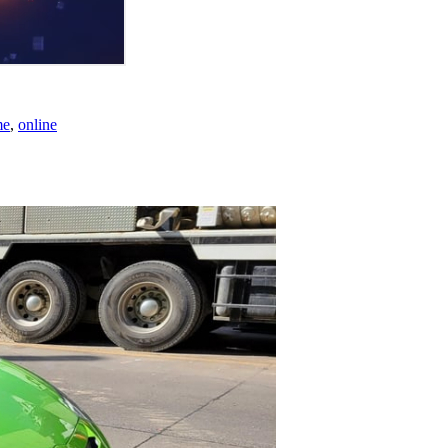
me
,
online