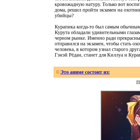
кровожадную натуру. Только вот воспи
дома, решил пройти экзамен на охотник
убийцы?
Курапика когда-то был самым обычным 
Курута обладали удивительными глаза
черном рынке. Именно ради прекрасны
отправился на экзамен, чтобы стать о
человека, в котором узнал старого дру
Гэнэй Рёдан, станет для Киллуа и Кур
Это аниме состоит из:
П