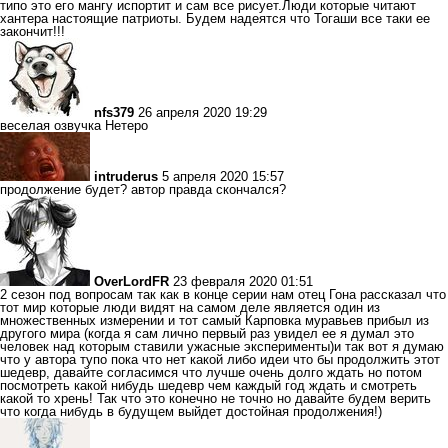
типо это его мангу испортит и сам все рисует.Люди которые читают
хантера настоящие патриоты. Будем надеятся что Тогаши все таки ее
закончит!!!
nfs379
26 апреля 2020 19:29
веселая озвучка Нетеро
intruderus
5 апреля 2020 15:57
продолжение будет? автор правда скончался?
OverLordFR
23 февраля 2020 01:51
2 сезон под вопросам так как в конце серии нам отец Гона рассказал что
тот мир которые люди видят на самом деле является один из
множественных измерении и тот самый Карповка муравьев прибыл из
другого мира (когда я сам лично первый раз увидел ее я думал это
человек над которым ставили ужасные эксперименты)и так вот я думаю
что у автора тупо пока что нет какой либо идеи что бы продолжить этот
шедевр, давайте согласимся что лучше очень долго ждать но потом
посмотреть какой нибудь шедевр чем каждый год ждать и смотреть
какой то хрень! Так что это конечно не точно но давайте будем верить
что когда нибудь в будущем выйдет достойная продолжения!)