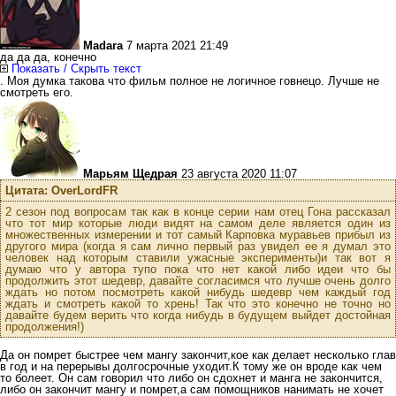
Madara
7 марта 2021 21:49
да да да, конечно
Показать / Скрыть текст
. Моя думка такова что фильм полное не логичное говнецо. Лучше не
смотреть его.
Марьям Щедрая
23 августа 2020 11:07
Цитата: OverLordFR
2 сезон под вопросам так как в конце серии нам отец Гона рассказал
что тот мир которые люди видят на самом деле является один из
множественных измерении и тот самый Карповка муравьев прибыл из
другого мира (когда я сам лично первый раз увидел ее я думал это
человек над которым ставили ужасные эксперименты)и так вот я
думаю что у автора тупо пока что нет какой либо идеи что бы
продолжить этот шедевр, давайте согласимся что лучше очень долго
ждать но потом посмотреть какой нибудь шедевр чем каждый год
ждать и смотреть какой то хрень! Так что это конечно не точно но
давайте будем верить что когда нибудь в будущем выйдет достойная
продолжения!)
Да он помрет быстрее чем мангу закончит,кое как делает несколько глав
в год и на перерывы долгосрочные уходит.К тому же он вроде как чем
то болеет. Он сам говорил что либо он сдохнет и манга не закончится,
либо он закончит мангу и помрет,а сам помощников нанимать не хочет