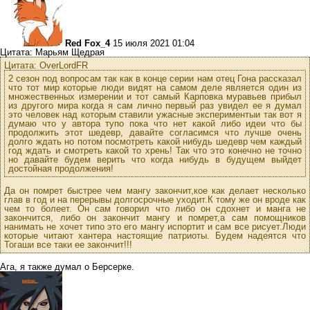
Red Fox_4
15 июля 2021 01:04
Цитата: Марьям Щедрая
Цитата: OverLordFR
2 сезон под вопросам так как в конце серии нам отец Гона рассказал
что тот мир которые люди видят на самом деле является один из
множественных измерении и тот самый Карповка муравьев прибыл
из другого мира когда я сам лично первый раз увидел ее я думал
это человек над которым ставили ужасные экспериментыи так вот я
думаю что у автора тупо пока что нет какой либо идеи что бы
продолжить этот шедевр, давайте согласимся что лучше очень
долго ждать но потом посмотреть какой нибудь шедевр чем каждый
год ждать и смотреть какой то хрень! Так что это конечно не точно
но давайте будем верить что когда нибудь в будущем выйдет
достойная продолжения!
Да он помрет быстрее чем мангу закончит,кое как делает несколько
глав в год и на перерывы долгосрочные уходит.К тому же он вроде как
чем то болеет. Он сам говорил что либо он сдохнет и манга не
закончится, либо он закончит мангу и помрет,а сам помощников
нанимать не хочет типо это его мангу испортит и сам все рисует.Люди
которые читают хантера настоящие патриоты. Будем надеятся что
Тогаши все таки ее закончит!!!
Ага, я также думал о Берсерке.