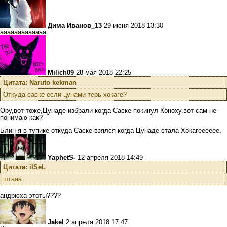
Дима Иванов_13
29 июня 2018 13:30
ааааааааааааа
Milich09
28 мая 2018 22:25
Цитата: Naruto kekman
Откуда саске если цунами терь хокаге?
Ору,вот тоже,Цунаде избрали когда Саске покинул Коноху,вот сам не
понимаю как?
Блин я в тупике откуда Саске взялся когда Цунаде стала Хокагееееее.
YaphetS-
12 апреля 2018 14:49
Цитата: ilSeL
штааа
андрюха этоты????
Jakel
2 апреля 2018 17:47