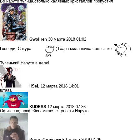
Во наруто тупица,столько халявных кристаллов пропустил
Gwollren
30 марта 2018 01:02
Господи, Сакура
( Гаара милашечка солнышко
)
Тупенький Наруто в деле!
ilSeL
12 марта 2018 14:01
штааа
KUDERS
12 марта 2018 07:36
Офигенно, профейспамился с тупости Наруто
Игорь Столецкий
1 марта 2018 04:36