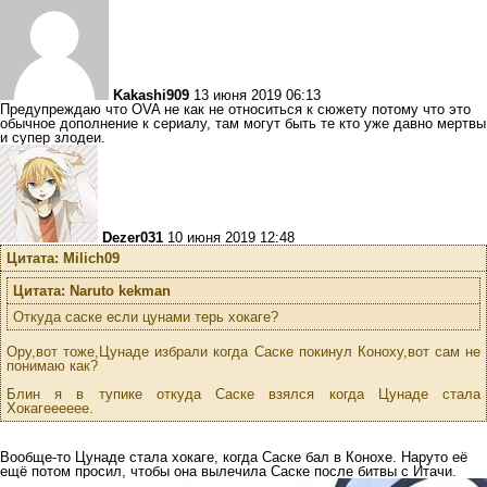
Kakashi909
13 июня 2019 06:13
Предупреждаю что OVA не как не относиться к сюжету потому что это
обычное дополнение к сериалу, там могут быть те кто уже давно мертвы
и супер злодеи.
Dezer031
10 июня 2019 12:48
Цитата: Milich09
Цитата: Naruto kekman
Откуда саске если цунами терь хокаге?
Ору,вот тоже,Цунаде избрали когда Саске покинул Коноху,вот сам не
понимаю как?
Блин я в тупике откуда Саске взялся когда Цунаде стала
Хокагееееее.
Вообще-то Цунаде стала хокаге, когда Саске бал в Конохе. Наруто её
ещё потом просил, чтобы она вылечила Саске после битвы с Итачи.