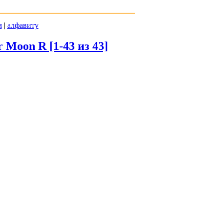
м
|
алфавиту
 Moon R [1-43 из 43]