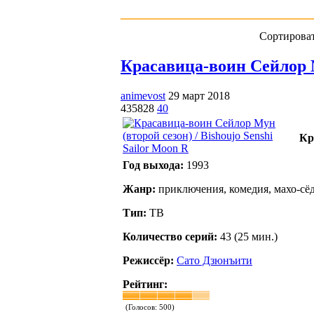
Сортироват
Красавица-воин Сейлор Му
animevost
29 март 2018
435828
40
Кр
Год выхода:
1993
Жанр:
приключения, комедия, махо-сёд
Тип:
ТВ
Количество серий:
43 (25 мин.)
Режиссёр:
Сато Дзюнъити
Рейтинг:
(Голосов:
500
)