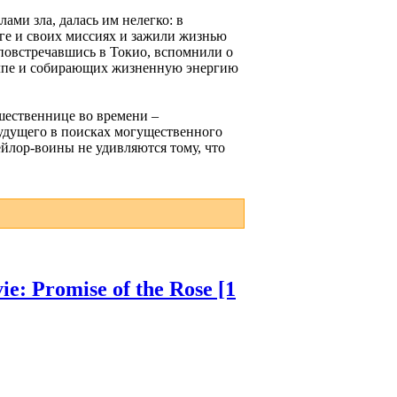
ами зла, далась им нелегко: в
уге и своих миссиях и зажили жизнью
повстречавшись в Токио, вспомнили о
толпе и собирающих жизненную энергию
ешественнице во времени –
удущего в поисках могущественного
ейлор-воины не удивляются тому, что
: Promise of the Rose [1