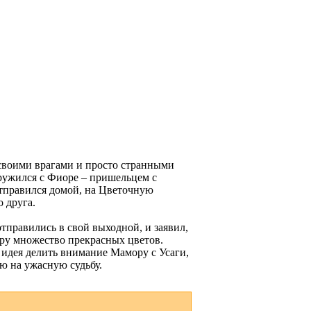
 своими врагами и просто странными
ружился с Фиоре – пришельцем с
 отправился домой, на Цветочную
о друга.
тправились в свой выходной, и заявил,
ору множество прекрасных цветов.
 идея делить внимание Мамору с Усаги,
ю на ужасную судьбу.