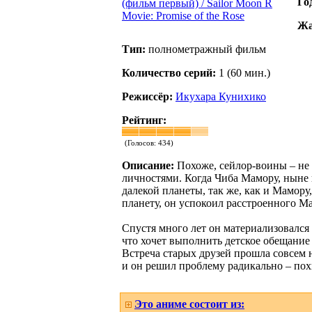
Го
Жа
Тип:
полнометражный фильм
Количество серий:
1 (60 мин.)
Режиссёр:
Икухара Кунихико
Рейтинг:
(Голосов:
434
)
Описание:
Похоже, сейлор-воины – не 
личностями. Когда Чиба Мамору, ныне 
далекой планеты, так же, как и Мамору
планету, он успокоил расстроенного Мам
Спустя много лет он материализовался 
что хочет выполнить детское обещание
Встреча старых друзей прошла совсем 
и он решил проблему радикально – похи
Это аниме состоит из: