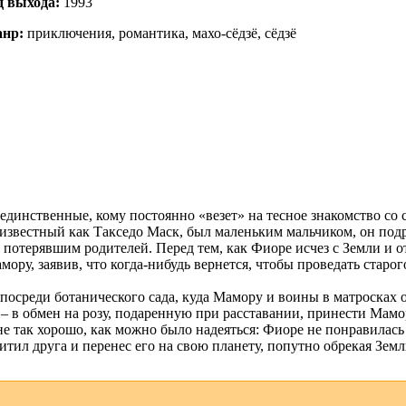
д выхода:
1993
нр:
приключения, романтика, махо-сёдзё, сёдзё
единственные, кому постоянно «везет» на тесное знакомство со
известный как Такседо Маск, был маленьким мальчиком, он под
, потерявшим родителей. Перед тем, как Фиоре исчез с Земли и
ору, заявив, что когда-нибудь вернется, чтобы проведать старог
посреди ботанического сада, куда Мамору и воины в матросках о
 – в обмен на розу, подаренную при расставании, принести Мам
не так хорошо, как можно было надеяться: Фиоре не понравилась
тил друга и перенес его на свою планету, попутно обрекая Земл