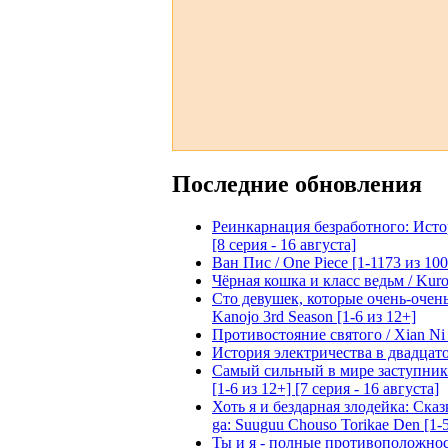
Последние обновления
Реинкарнация безработного: Истори
[8 серия - 16 августа]
Ван Пис / One Piece [1-1173 из 100
Чёрная кошка и класс ведьм / Kuron
Сто девушек, которые очень-очень-
Kanojo 3rd Season [1-6 из 12+]
Противостояние святого / Xian Ni 
История электричества в двадцатом
Самый сильный в мире заступник: 
[1-6 из 12+] [7 серия - 16 августа]
Хоть я и бездарная злодейка: Сказ
ga: Suuguu Chouso Torikae Den [1-5
Ты и я - полные противоположности