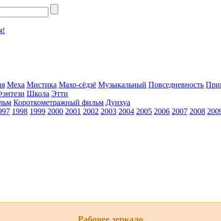
я!
ия
Меха
Мистика
Махо-сёдзё
Музыкальный
Повседневность
При
Фэнтези
Школа
Этти
льм
Короткометражный фильм
Дунхуа
997
1998
1999
2000
2001
2002
2003
2004
2005
2006
2007
2008
200
Рабочее зеркало