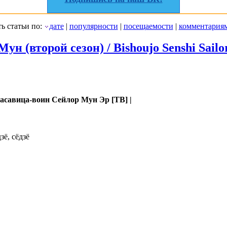
ь статьи по:
дате
|
популярности
|
посещаемости
|
комментария
н (второй сезон) / Bishoujo Senshi Sailor
асавица-воин Сейлор Мун Эр [ТВ] |
зё, сёдзё