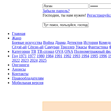
Забыли пароль?
Господин, ты нам нужен!
Регистрируйс
Главная
Жанр
Боевые искусства
Война
Драма
Детектив
История
Комед
Сёдзё-ай
Сёнэн-ай
Самураи
Триллер
Ужасы
Фантастика
Категории
ТВ
ТВ-спэшл
OVA
ONA
Полнометражный фи
Год
1971
1977
1980
1984
1991
1992
1993
1994
1995
1996
1
2022
2023
2024
2025
Онгоинги
Анонсы
Контакты
Правообладателям
Мобильная версия