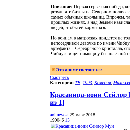
Описание:
Первая серьезная победа, к
результате битвы на Северном полюсе о
самых обычных школьниц. Впрочем, так
прошлых жизнях, а над Землей нависл
людей, чтобы ей кормиться.
Но воинам в матросках придется не тол
непоседливой девочке по имени Чибиу
артефакта – Серебряного кристалла, сп
Чибиуса ищет помощи у бесполезной на 
Это аниме состоит из:
Смотреть
Категории:
ТВ
,
1993
,
Комедия
,
Махо-сё
Красавица-воин Сейлор М
из 1]
animevost
29 март 2018
190046
13