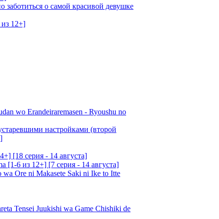
о заботиться о самой красивой девушке
 из 12+]
udan wo Erandeiraremasen - Ryoushu no
 устаревшими настройками (второй
]
4+] [18 серия - 14 августа]
[1-6 из 12+] [7 серия - 14 августа]
 Ore ni Makasete Saki ni Ike to Itte
a Tensei Juukishi wa Game Chishiki de