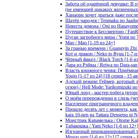
Забота об одарённой девушке: В 
(не имеющей никаких жизненных нав
Ханаори хочет драться даже после 
Шатёр чародея / Tenmaku no Jaadug
Невеста демона / Oni no Hanayome [
Путешествие к Бессмертию / FanRe
Цугаи загробного мира / Yomi no Ts
Мао / Mao [1-19 из 24+]
За гранью времени / Guangyin Zhi 
Кот и дракон / Neko to Ryuu [1-7 и
Чёрный факел / Black Torch [1-6 из
Дара из Рэйвы / Reiwa no Dara-san 
Власть книжного червя: Приёмная д
Youjo [1-17 из 24] [18 серия - 15 а
Адский режим: Геймер, который 
сезон) / Hell Mode: Yarikomizuki no
Юный лорд - мастер побега (второй
О моём перерождении в слизь (четвё
Население приграничного владения 
Прошло десять лет с момента, как я
kara 10-nen ga Tattara Densetsu ni Na
Монстрик Карамелька / Otome Kaijuu
Табакошка / Yani Neko [1-6 из 12+
Изгнанный реинкарнированный тяжё
Musou suru [1-6 из 12+] [7 серия - 