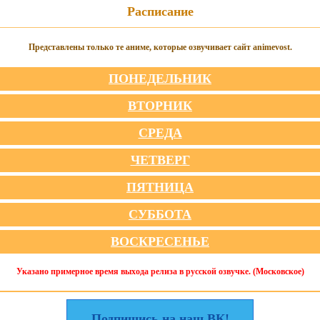
Расписание
Представлены только те аниме, которые озвучивает сайт animevost.
ПОНЕДЕЛЬНИК
ВТОРНИК
СРЕДА
ЧЕТВЕРГ
ПЯТНИЦА
СУББОТА
ВОСКРЕСЕНЬЕ
Указано примерное время выхода релиза в русской озвучке. (Московское)
Подпишись на наш ВК!