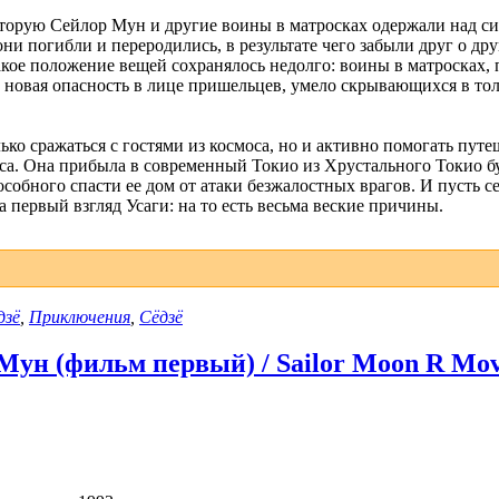
оторую Сейлор Мун и другие воины в матросках одержали над сил
ни погибли и переродились, в результате чего забыли друг о др
ое положение вещей сохранялось недолго: воины в матросках, 
а новая опасность в лице пришельцев, умело скрывающихся в 
ько сражаться с гостями из космоса, но и активно помогать пут
са. Она прибыла в современный Токио из Хрустального Токио б
особного спасти ее дом от атаки безжалостных врагов. И пусть с
первый взгляд Усаги: на то есть весьма веские причины.
дзё
,
Приключения
,
Сёдзё
ун (фильм первый) / Sailor Moon R Movie