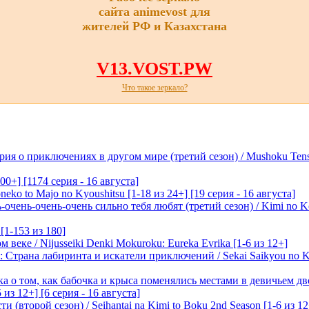
сайта animevost для
жителей РФ и Казахстана
V13.VOST.PW
Что такое зеркало?
я о приключениях в другом мире (третий сезон) / Mushoku Tensei 3
00+] [1174 серия - 16 августа]
eko to Majo no Kyoushitsu [1-18 из 24+] [19 серия - 16 августа]
очень-очень-очень сильно тебя любят (третий сезон) / Kimi no Kot
[1-153 из 180]
 веке / Nijusseiki Denki Mokuroku: Eureka Evrika [1-6 из 12+]
Страна лабиринта и искатели приключений / Sekai Saikyou no Ko
ка о том, как бабочка и крыса поменялись местами в девичьем дво
 из 12+] [6 серия - 16 августа]
 (второй сезон) / Seihantai na Kimi to Boku 2nd Season [1-6 из 12