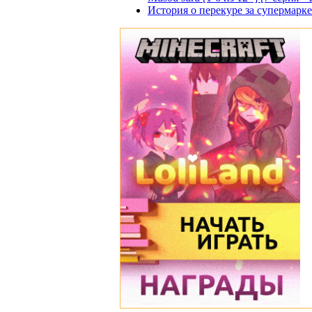
История о перекуре за супермаркето