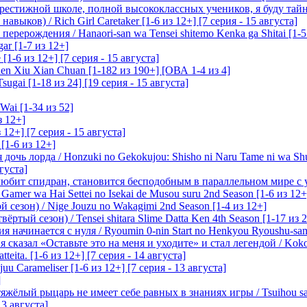
престижной школе, полной высококлассных учеников, я буду тайн
ыков) / Rich Girl Caretaker [1-6 из 12+] [7 серия - 15 августа]
перерождения / Hanaori-san wa Tensei shitemo Kenka ga Shitai [1-5
ar [1-7 из 12+]
1-6 из 12+] [7 серия - 15 августа]
n Xiu Xian Chuan [1-182 из 190+] [ОВА 1-4 из 4]
ugai [1-18 из 24] [19 серия - 15 августа]
Wai [1-34 из 52]
з 12+]
 12+] [7 серия - 15 августа]
[1-6 из 12+]
очь лорда / Honzuki no Gekokujou: Shisho ni Naru Tame ni wa Sh
вгуста]
любит спидран, становится бесподобным в параллельном мире с
 Gamer wa Hai Settei no Isekai de Musou suru 2nd Season [1-6 из 12+
 сезон) / Nige Jouzu no Wakagimi 2nd Season [1-4 из 12+]
ртый сезон) / Tensei shitara Slime Datta Ken 4th Season [1-17 из 2
начинается с нуля / Ryoumin 0-nin Start no Henkyou Ryoushu-sama 
 сказал «Оставьте это на меня и уходите» и стал легендой / Koko wa
tteita. [1-6 из 12+] [7 серия - 14 августа]
 Carameliser [1-6 из 12+] [7 серия - 13 августа]
]
лый рыцарь не имеет себе равных в знаниях игры / Tsuihou saret
13 августа]