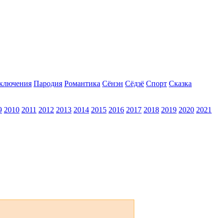
ключения
Пародия
Романтика
Сёнэн
Сёдзё
Спорт
Сказка
9
2010
2011
2012
2013
2014
2015
2016
2017
2018
2019
2020
2021