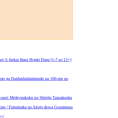
: Isekai Ittara Honki Dasu [1-7 из 12+]
o ga Daidaidaidaidaisuki na 100-nin no
uei: Meikyuukoku no Shinjin Tansakusha
ре / Futsutsuka na Akujo dewa Gozaimasu
+]