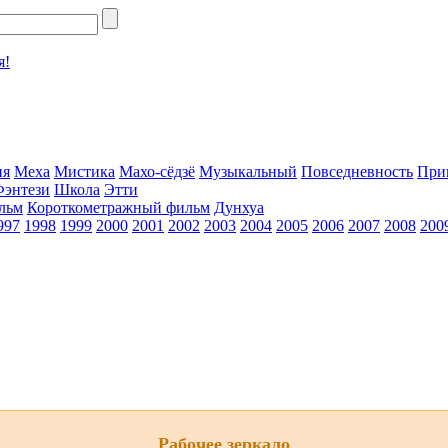
я!
ия
Меха
Мистика
Махо-сёдзё
Музыкальный
Повседневность
При
Фэнтези
Школа
Этти
льм
Короткометражный фильм
Дунхуа
997
1998
1999
2000
2001
2002
2003
2004
2005
2006
2007
2008
200
Рабочее зеркало