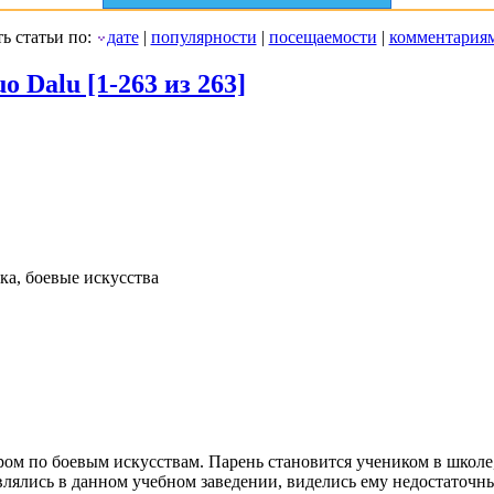
ь статьи по:
дате
|
популярности
|
посещаемости
|
комментария
o Dalu [1-263 из 263]
ка, боевые искусства
ром по боевым искусствам. Парень становится учеником в школе,
авлялись в данном учебном заведении, виделись ему недостаточ