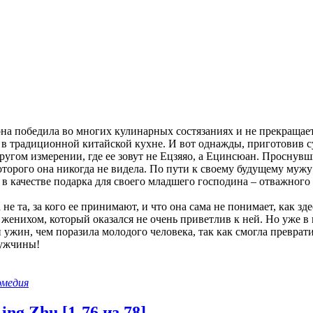
она победила во многих кулинарных состязаниях и не прекращае
 в традиционной китайской кухне. И вот однажды, приготовив с
ругом измерении, где ее зовут не Ецзяяо, а Ецинсюан. Проснувши
которого она никогда не видела. По пути к своему будущему муж
в качестве подарка для своего младшего господина – отважного 
не та, за кого ее принимают, и что она сама не понимает, как зде
женихом, который оказался не очень приветлив к ней. Но уже в 
 ужин, чем поразила молодого человека, так как смогла превра
мужчины!
омедия
ng Zhu [1-76 из 78]