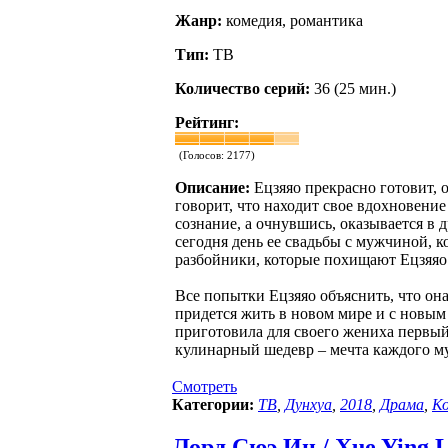
Жанр:
комедия, романтика
Тип:
ТВ
Количество серий:
36 (25 мин.)
Рейтинг:
(Голосов:
2177
)
Описание:
Ецзяяо прекрасно готовит, 
говорит, что находит свое вдохновение
сознание, а очнувшись, оказывается в д
сегодня день ее свадьбы с мужчиной, 
разбойники, которые похищают Ецзяяо 
Все попытки Ецзяяо объяснить, что она 
придется жить в новом мире и с новым 
приготовила для своего жениха первый
кулинарный шедевр – мечта каждого 
Смотреть
Категории:
ТВ
,
Дунхуа
,
2018
,
Драма
,
К
Лорд Сюэ Ин / Xue Ying Li