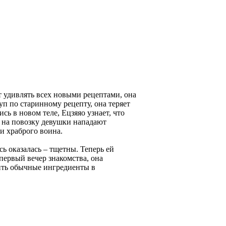
т удивлять всех новыми рецептами, она
уп по старинному рецепту, она теряет
сь в новом теле, Ецзяяо узнает, что
у на повозку девушки нападают
и храброго воина.
сь оказалась – тщетны. Теперь ей
первый вечер знакомства, она
тить обычные ингредиенты в