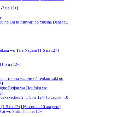
1-7 из 12+]
а]
u no Ou to Itsuwari no Yuusha Denshou
kara wo Tare Nagasu [1-6 из 12+]
[1-5 из 12+]
, что она мальчик / Tenkou-saki no
+]
gire Reijou wa Houfuku wo
а]
ekakechuu 2 [1-5 из 12+] [6 серия - 10
1-5 из 12+] [6 серия - 10 августа]
oi wo Shita. [1-5 из 12+]