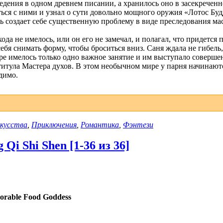
едения в одном древнем писании, а хранилось оно в засекречен
ться с ними и узнал о сути довольно мощного оружия «Лотос Буд
нь создает себе существенную проблему в виде преследования ма
да не имелось, или он его не замечал, и полагал, что придется 
ебя снимать форму, чтобы броситься вниз. Саня ждала не гибель
ре имелось только одно важное занятие и им выступало соверше
титула Мастера духов. В этом необычном мире у парня начинаю
димо.
скусства
,
Приключения
,
Романтика
,
Фэнтези
Qi Shi Shen [1-36 из 36]
orable Food Goddess