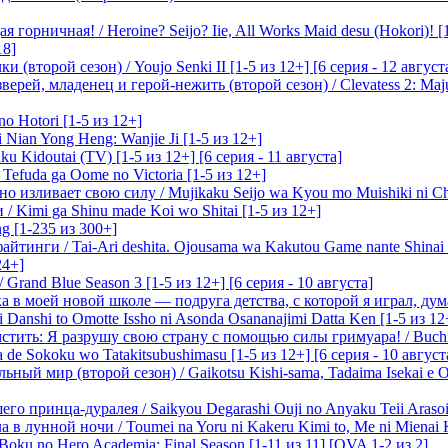
 горничная! / Heroine? Seijo? Iie, All Works Maid desu (Hokori)! [
18]
(второй сезон) / Youjo Senki II [1-5 из 12+] [6 серия - 12 август
ерей, младенец и герой-нежить (второй сезон) / Clevatess 2: Maju
o Hotori [1-5 из 12+]
 Nian Yong Heng: Wanjie Ji [1-5 из 12+]
u Kidoutai (TV) [1-5 из 12+] [6 серия - 11 августа]
efuda ga Oome no Victoria [1-5 из 12+]
о изливает свою силу / Mujikaku Seijo wa Kyou mo Muishiki ni Chi
/ Kimi ga Shinu made Koi wo Shitai [1-5 из 12+]
g [1-235 из 300+]
йтинги / Tai-Ari deshita. Ojousama wa Kakutou Game nante Shinai 
24+]
Grand Blue Season 3 [1-5 из 12+] [6 серия - 10 августа]
 в моей новой школе — подруга детства, с которой я играл, думая
i Danshi to Omotte Issho ni Asonda Osananajimi Datta Ken [1-5 из 12
стить: Я разрушу свою страну с помощью силы гримуара! / Buchi
 de Sokoku wo Tatakitsubushimasu [1-5 из 12+] [6 серия - 10 август
ный мир (второй сезон) / Gaikotsu Kishi-sama, Tadaima Isekai e Od
о принца-дуралея / Saikyou Degarashi Ouji no Anyaku Teii Arasoi [
 в лунной ночи / Toumei na Yoru ni Kakeru Kimi to, Me ni Mienai K
oku no Hero Academia: Final Season [1-11 из 11] [OVA 1-2 из 2]