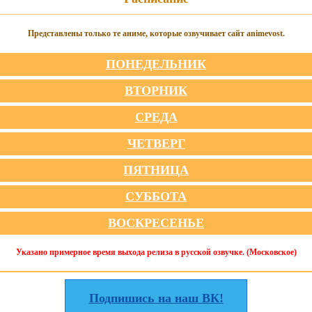
Представлены только те аниме, которые озвучивает сайт animevost.
ПОНЕДЕЛЬНИК
ВТОРНИК
СРЕДА
ЧЕТВЕРГ
ПЯТНИЦА
СУББОТА
ВОСКРЕСЕНЬЕ
Указано примерное время выхода релиза в русской озвучке. (Московское)
Подпишись на наш ВК!