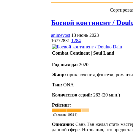
Сортироват
Боевой континент / Doulu
animevost
13 июнь 2023
16772831
1284
Combat Continent | Soul Land
Год выхода:
2020
Жанр:
приключения, фэнтези, романти
Тип:
ONA
Количество серий:
263 (20 мин.)
Рейтинг:
(Голосов:
10314
)
Описание:
Сань Тан желал стать масте
данной сфере. Но знания, что предост