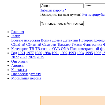
Забыли пароль?
Господин, ты нам нужен!
Регистрируйс
Главная
Жанр
Боевые искусства
Война
Драма
Детектив
История
Комед
Сёдзё-ай
Сёнэн-ай
Самураи
Триллер
Ужасы
Фантастика
Категории
ТВ
ТВ-спэшл
OVA
ONA
Полнометражный фи
Год
1971
1977
1980
1984
1991
1992
1993
1994
1995
1996
1
2022
2023
2024
2025
Онгоинги
Анонсы
Контакты
Правообладателям
Мобильная версия