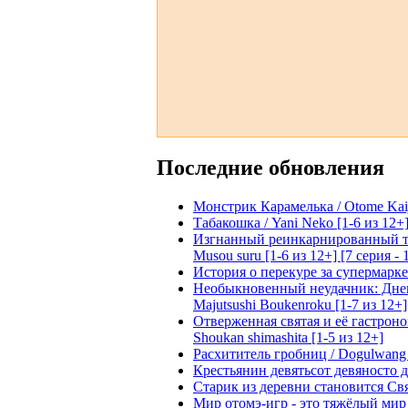
Последние обновления
Монстрик Карамелька / Otome Kaijuu
Табакошка / Yani Neko [1-6 из 12+
Изгнанный реинкарнированный тяжё
Musou suru [1-6 из 12+] [7 серия - 
История о перекуре за супермаркето
Необыкновенный неудачник: Дневн
Majutsushi Boukenroku [1-7 из 12+]
Отверженная святая и её гастроном
Shoukan shimashita [1-5 из 12+]
Расхититель гробниц / Dogulwang [1
Крестьянин девятьсот девяносто де
Старик из деревни становится Святы
Мир отомэ-игр - это тяжёлый мир дл