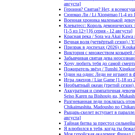
августа]
Героиня? Святая? Нет, я всемогущая
Сюнмао Ли / Li Xiongmao [1-4 из 
Военная хроника маленькой девочки 
Клеватесс: Король демонических зв
[1-5 из 12+] [6 серия - 12 августа]
Красная река / Sora wa Akai Kawa n
Вечная воля (четвёртый сезон) / Yi
Призрак в доспехах (2026) / Koukak
Виктория с множеством козырей / T
Забывчивая святая дева неосознанн
Хочу любить тебя до самой смерти 
Пожиратель звёзд / Tunshi Xingkon
Один на один: Леди не играют в фа
Игра лжецов / Liar Game [1-18 из 
Необъятный океан (третий сезон) / 
Аккуратная и симпатичная девочка
Seiso Karen na Bishoujo ga, Mukash
Разгневанная леди поклялась отом
Chikaimashita. Madousho no Chikara
Рыцарь-скелет вступает в параллель
августа]
Тайная битва за престол сильнейшег
Я влюбился в тебя, когда ты бежала
Моя геройская академия: Финал / B