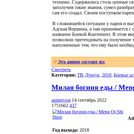
техники. Содержались столь ценные св
заполучив такие знания, сумел разобра
сам его создал. Своим поступком паре
В сложившейся ситуации у парня и выхо
Адская Вершина, а там принимается с с
название Боевой Континент. В этом ми
позволяли претендовать на получение 
наполненные тем, что ему было необхо
Это аниме состоит из:
Смотреть
Категории:
ТВ
,
Дунхуа
,
2018
,
Боевые и
Милая богиня еды / Meng 
animevost
14 сентябрь 2022
1751662
437
Ad
Год выхода:
2018