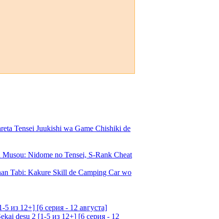
a Tensei Juukishi wa Game Chishiki de
Musou: Nidome no Tensei, S-Rank Cheat
an Tabi: Kakure Skill de Camping Car wo
5 из 12+] [6 серия - 12 августа]
ai desu 2 [1-5 из 12+] [6 серия - 12