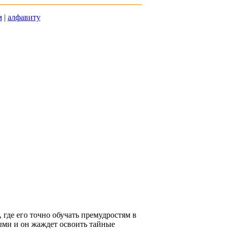
м
|
алфавиту
 где его точно обучать премудростям в
ными и он жаждет освоить тайные