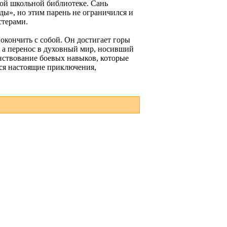
ной школьной библиотеке. Сань
ды», но этим парень не ограничился и
стерами.
покончить с собой. Он достигает горы
, а перенос в духовный мир, носивший
нствование боевых навыков, которые
тся настоящие приключения,