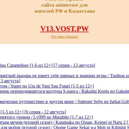
сайта animevost для
жителей РФ и Казахстана
V13.VOST.PW
Что такое зеркало?
 Carameliser [1-6 из 12+] [7 серия - 13 августа]
]
лый рыцарь не имеет себе равных в знаниях игры / Tsuihou saret
13 августа]
м / Super no Ura de Yani Suu Futari [1-5 из 12+]
ик переродившегося колдуна S-ранга / Rakudai Kenja no Gakuin 
ическое путешествие в другом мире / Suterare Seijo no Isekai Goh
-5 из 12+] [6 серия - 12 августа]
вятого уровня / Lv999 no Murabito [1-7 из 12+]
м мечом (второй сезон) / Katainaka no Ossan, Kensei ni Naru 2 [1-
я мобов (второй сезон) / Otome Game Sekai wa Mob ni Kibishii Sek