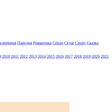
ключения
Пародия
Романтика
Сёнэн
Сёдзё
Спорт
Сказка
9
2010
2011
2012
2013
2014
2015
2016
2017
2018
2019
2020
2021