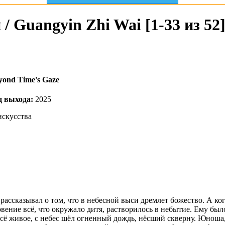
/ Guangyin Zhi Wai [1-33 из 52
yond Time's Gaze
д выхода:
2025
искусства
рассказывал о том, что в небесной выси дремлет божество. А ког
овение всё, что окружало дитя, растворилось в небытие. Ему бы
всё живое, с небес шёл огненный дождь, нёсший скверну. Юноша