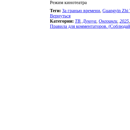
Режим кинотеатра
Теги:
За гранью времени
,
Guangyin Zhi
Вернуться
Категории:
ТВ
,
Дунхуа
,
Онгоинги
,
2025
Правила для комментаторов. (Соблюдайте