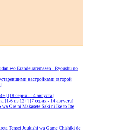
udan wo Erandeiraremasen - Ryoushu no
 устаревшими настройками (второй
]
4+] [18 серия - 14 августа]
[1-6 из 12+] [7 серия - 14 августа]
 Ore ni Makasete Saki ni Ike to Itte
a Tensei Juukishi wa Game Chishiki de