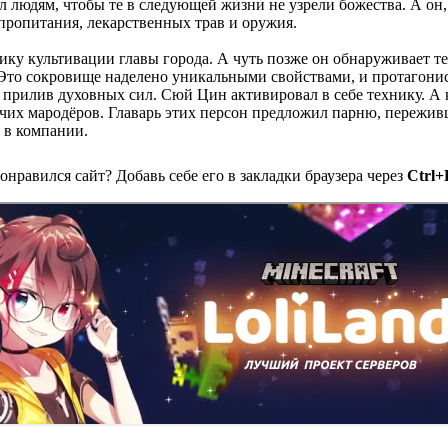
л людям, чтобы те в следующей жизни не узрели божества. А он, 
 пропитания, лекарственных трав и оружия.
ику культивации главы города. А чуть позже он обнаруживает т
 Это сокровище наделено уникальными свойствами, и протагонист
 прилив духовных сил. Сюй Цин активировал в себе технику. А 
чих мародёров. Главарь этих персон предложил парню, пережив
я в компании.
онравился сайт? Добавь себе его в закладки браузера через
Ctrl+