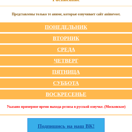
Представлены только те аниме, которые озвучивает сайт animevost.
ПОНЕДЕЛЬНИК
ВТОРНИК
СРЕДА
ЧЕТВЕРГ
ПЯТНИЦА
СУББОТА
ВОСКРЕСЕНЬЕ
Указано примерное время выхода релиза в русской озвучке. (Московское)
Подпишись на наш ВК!