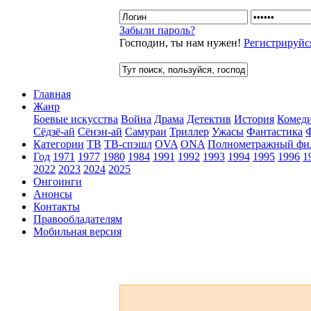
Забыли пароль?
Господин, ты нам нужен!
Регистрируйс
Главная
Жанр
Боевые искусства
Война
Драма
Детектив
История
Комед
Сёдзё-ай
Сёнэн-ай
Самураи
Триллер
Ужасы
Фантастика
Категории
ТВ
ТВ-спэшл
OVA
ONA
Полнометражный фи
Год
1971
1977
1980
1984
1991
1992
1993
1994
1995
1996
1
2022
2023
2024
2025
Онгоинги
Анонсы
Контакты
Правообладателям
Мобильная версия