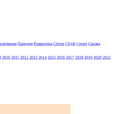
ключения
Пародия
Романтика
Сёнэн
Сёдзё
Спорт
Сказка
9
2010
2011
2012
2013
2014
2015
2016
2017
2018
2019
2020
2021