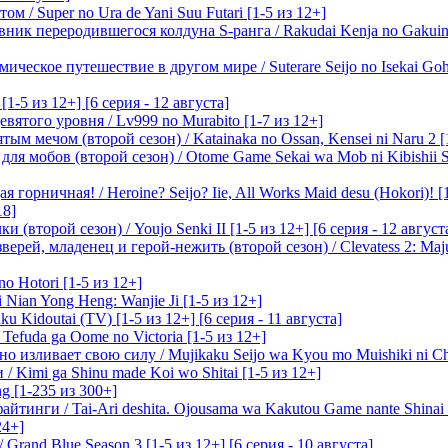
м / Super no Ura de Yani Suu Futari [1-5 из 12+]
ик переродившегося колдуна S-ранга / Rakudai Kenja no Gakuin 
ическое путешествие в другом мире / Suterare Seijo no Isekai Goh
-5 из 12+] [6 серия - 12 августа]
вятого уровня / Lv999 no Murabito [1-7 из 12+]
м мечом (второй сезон) / Katainaka no Ossan, Kensei ni Naru 2 [1-
я мобов (второй сезон) / Otome Game Sekai wa Mob ni Kibishii Sek
 горничная! / Heroine? Seijo? Iie, All Works Maid desu (Hokori)! [
18]
(второй сезон) / Youjo Senki II [1-5 из 12+] [6 серия - 12 август
ерей, младенец и герой-нежить (второй сезон) / Clevatess 2: Maju
o Hotori [1-5 из 12+]
 Nian Yong Heng: Wanjie Ji [1-5 из 12+]
u Kidoutai (TV) [1-5 из 12+] [6 серия - 11 августа]
efuda ga Oome no Victoria [1-5 из 12+]
о изливает свою силу / Mujikaku Seijo wa Kyou mo Muishiki ni Chi
/ Kimi ga Shinu made Koi wo Shitai [1-5 из 12+]
g [1-235 из 300+]
йтинги / Tai-Ari deshita. Ojousama wa Kakutou Game nante Shinai 
24+]
Grand Blue Season 3 [1-5 из 12+] [6 серия - 10 августа]