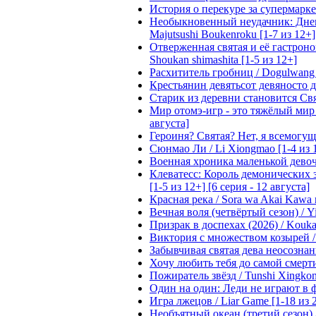
История о перекуре за супермаркето
Необыкновенный неудачник: Дневн
Majutsushi Boukenroku [1-7 из 12+]
Отверженная святая и её гастроном
Shoukan shimashita [1-5 из 12+]
Расхититель гробниц / Dogulwang [1
Крестьянин девятьсот девяносто де
Старик из деревни становится Святы
Мир отомэ-игр - это тяжёлый мир дл
августа]
Героиня? Святая? Нет, я всемогущая
Сюнмао Ли / Li Xiongmao [1-4 из 
Военная хроника маленькой девочки 
Клеватесс: Король демонических зв
[1-5 из 12+] [6 серия - 12 августа]
Красная река / Sora wa Akai Kawa n
Вечная воля (четвёртый сезон) / Yi
Призрак в доспехах (2026) / Koukak
Виктория с множеством козырей / T
Забывчивая святая дева неосознанн
Хочу любить тебя до самой смерти 
Пожиратель звёзд / Tunshi Xingkon
Один на один: Леди не играют в фа
Игра лжецов / Liar Game [1-18 из 
Необъятный океан (третий сезон) / 