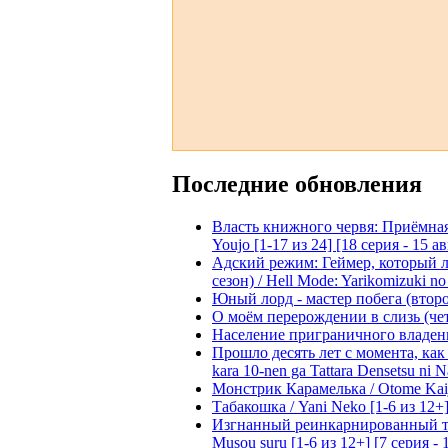
Последние обновления
Власть книжного червя: Приёмная д
Youjo [1-17 из 24] [18 серия - 15 а
Адский режим: Геймер, который 
сезон) / Hell Mode: Yarikomizuki no
Юный лорд - мастер побега (второй
О моём перерождении в слизь (четвё
Население приграничного владения 
Прошло десять лет с момента, как я
kara 10-nen ga Tattara Densetsu ni Na
Монстрик Карамелька / Otome Kaijuu
Табакошка / Yani Neko [1-6 из 12+
Изгнанный реинкарнированный тяжё
Musou suru [1-6 из 12+] [7 серия - 