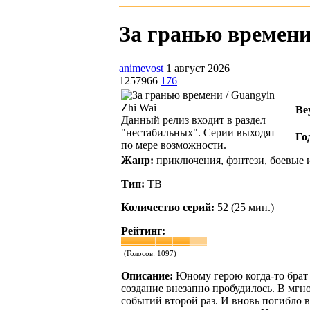
За гранью времени 
animevost
1 август 2026
1257966
176
Be
Данный релиз входит в раздел
"нестабильных". Серии выходят
Го
по мере возможности.
Жанр:
приключения, фэнтези, боевые 
Тип:
ТВ
Количество серий:
52 (25 мин.)
Рейтинг:
(Голосов:
1097
)
Описание:
Юному герою когда-то брат 
создание внезапно пробудилось. В мгн
событий второй раз. И вновь погибло 