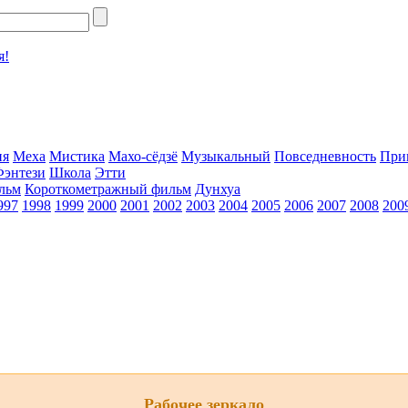
я!
ия
Меха
Мистика
Махо-сёдзё
Музыкальный
Повседневность
При
Фэнтези
Школа
Этти
льм
Короткометражный фильм
Дунхуа
997
1998
1999
2000
2001
2002
2003
2004
2005
2006
2007
2008
200
Рабочее зеркало