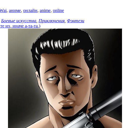
 Wai
,
аниме
,
онлайн
,
anime
,
online
,
Боевые искусства
,
Приключения
,
Фэнтези
 их, иначе а-та-та.)