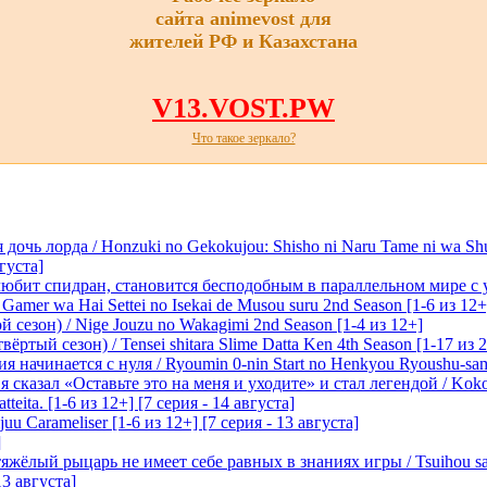
сайта animevost для
жителей РФ и Казахстана
V13.VOST.PW
Что такое зеркало?
очь лорда / Honzuki no Gekokujou: Shisho ni Naru Tame ni wa Sh
вгуста]
любит спидран, становится бесподобным в параллельном мире с
 Gamer wa Hai Settei no Isekai de Musou suru 2nd Season [1-6 из 12+
 сезон) / Nige Jouzu no Wakagimi 2nd Season [1-4 из 12+]
ртый сезон) / Tensei shitara Slime Datta Ken 4th Season [1-17 из 2
начинается с нуля / Ryoumin 0-nin Start no Henkyou Ryoushu-sama 
 сказал «Оставьте это на меня и уходите» и стал легендой / Koko wa
tteita. [1-6 из 12+] [7 серия - 14 августа]
 Carameliser [1-6 из 12+] [7 серия - 13 августа]
]
лый рыцарь не имеет себе равных в знаниях игры / Tsuihou saret
13 августа]