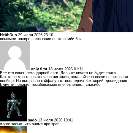
HeithDun
29 июля 2026 23:10
всмсыле тоширо в сознание он же зомби был
only first
18 июля 2026 01:11
Все ето конец легендарной саги. Дальше ничего не будет точка.
Как то не много незакончено виглядит, жаль айзена соске не показали
вообще. Но все равно кайфанул от последних 3ех серий, досвидания
Блич ти подарил незабиваемие впечетления... спасибо!
sado
13 июля 2026 10:41
я уже забыл, что аниме про треп