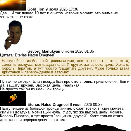
Gold lion
9 июля 2026 17:36
Даа... И так пошло 10 лет и обытом история молчит, это аниме не
закочется не когда...
Gevorg Manukyan
8 июля 2026 01:36
Цитата: Eterias Natsu Dragneel
Наитупейшее из большой троицы аниме, сюжет говно, гг сын сюжета,
силы из воздуха, мотивации ноль. У других же высока цель: Хокаге,
Король Пиратов, а тут просто "защитить друзей". Хуже только атака
дристанов и перерождение в автомат
Ну так не смотри. Блич всегда был про стиль, эпик, приключения, бои и
да: защиту друзей. Высокая цель. Реальная.
Не просто так он из большой троицы.
Eterias Natsu Dragneel
8 июля 2026 00:27
Наитупейшее из большой троицы аниме, сюжет говно, гг сын сюжета,
силы из воздуха, мотивации ноль. У других же высока цель: Хокаге,
Король Пиратов, а тут просто "защитить друзей". Хуже только атака
дристанов и перерождение в автомат