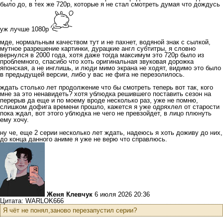
было до, в тех же 720р, которые я не стал смотреть думая что дождусь
уж лучше 1080р
мде, нормальным качеством тут и не пахнет, водяной знак с сылкой,
мутное разрешение картинки, дурацкие англ субтитры, я словно
вернулся в 2000 года, хотя даже тогда максимум это 720р было из
проблемного, спасибо что хоть оригинальная звуковая дорожка
японская, а не инглишь, и люди мимо экрана не ходят, видимо это было
в предыдущей версии, либо у вас не фига не перезолилось.
ждать столько лет продолжение что бы смотреть теперь вот так, кого
мне за это ненавидеть? хотя ублюдка решившего поставить сезон на
перерыв да еще и по моему вроде несколько раз, уже не помню,
слишком дофига времени прошло, кажется я уже одряхлел от старости
пока ждал, вот этого ублюдка не чего не превзойдет, в лицо плюнуть
ему хочу.
ну че, еще 2 серии несколько лет ждать, надеюсь я хоть доживу до них,
до конца данного аниме я уже не верю что справлюсь.
Женя Клевчук
6 июля 2026 20:36
Цитата: WARLOK666
Я чёт не понял,заново перезапустил серии?