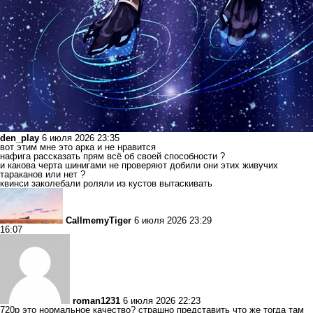
den_play
6 июля 2026 23:35
вот этим мне это арка и не нравится
нафига рассказать прям всё об своей способности ?
и какова черта шинигами не проверяют добили они этих живучих
тараканов или нет ?
квинси заколебали роляли из кустов вытаскивать
CallmemyTiger
6 июля 2026 23:29
16:07
roman1231
6 июля 2026 22:23
720р это нормальное качество? страшно представить что же тогда там