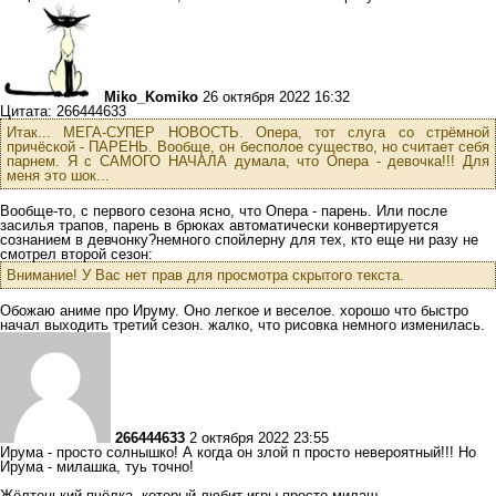
Miko_Komiko
26 октября 2022 16:32
Цитата: 266444633
Итак... МЕГА-СУПЕР НОВОСТЬ. Опера, тот слуга со стрёмной
причёской - ПАРЕНЬ. Вообще, он бесполое существо, но считает себя
парнем. Я с САМОГО НАЧАЛА думала, что Опера - девочка!!! Для
меня это шок...
Вообще-то, с первого сезона ясно, что Опера - парень. Или после
засилья трапов, парень в брюках автоматически конвертируется
сознанием в девчонку?немного спойлерну для тех, кто еще ни разу не
смотрел второй сезон:
Внимание! У Вас нет прав для просмотра скрытого текста.
Обожаю аниме про Ируму. Оно легкое и веселое. хорошо что быстро
начал выходить третий сезон. жалко, что рисовка немного изменилась.
266444633
2 октября 2022 23:55
Ирума - просто солнышко! А когда он злой п просто невероятный!!! Но
Ирума - милашка, туь точно!
Жёлтенький пчёлка, который любит игры просто милаш